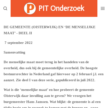
Ga
PIT Onderzoek
direct
naar
de
DE GEMEENTE (OISTERWIJK) EN ‘DE MENSELIJKE
hoofdinhoud
MAAT’ - DEEL II
7 september 2022
Samenvatting
De menselijke maat moet terug in het handelen van de
overheid, dus ook bij de gemeentelijke overheid. De hoogste
bestuursrechter in Nederland gaf hiervoor op 2 februari j.l. een
aanzet. Zie deel I van deze serie, gepubliceerd in juli 2022.
Wat is die ‘menselijke maat’ en hoe probeert de gemeente
Oisterwijk daar invulling aan te geven? We vroegen het
burgemeester Hans Janssen. Wat blijkt: de gemeente is al een
tijdje bezig om in gesprek te komen met de burger en - voor