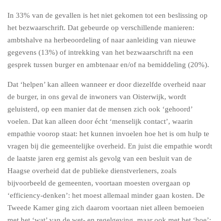
In 33% van de gevallen is het niet gekomen tot een beslissing op
het bezwaarschrift. Dat gebeurde op verschillende manieren:
ambtshalve na herbeoordeling of naar aanleiding van nieuwe
gegevens (13%) of intrekking van het bezwaarschrift na een
gesprek tussen burger en ambtenaar en/of na bemiddeling (20%).
Dat ‘helpen’ kan alleen wanneer er door diezelfde overheid naar
de burger, in ons geval de inwoners van Oisterwijk, wordt
geluisterd, op een manier dat de mensen zich ook ‘gehoord’
voelen. Dat kan alleen door écht ‘menselijk contact’, waarin
empathie voorop staat: het kunnen invoelen hoe het is om hulp te
vragen bij die gemeentelijke overheid. En juist die empathie wordt
de laatste jaren erg gemist als gevolg van een besluit van de
Haagse overheid dat de publieke dienstverleners, zoals
bijvoorbeeld de gemeenten, voortaan moesten overgaan op
‘efficiency-denken’: het moest allemaal minder gaan kosten. De
Tweede Kamer ging zich daarom voortaan niet alleen bemoeien
met het ‘wat’ van de wet- en regelgeving, maar ook met het ‘hoe’: