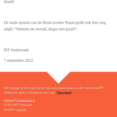
draait!
De oude spreuk van de Bond zonder Naam geldt ook hier nog
altijd: “Verbeter de wereld, begin met jezelf”.
PIT Onderzoek
7 september 2022
TOP
Wilt u graag op de hoogte blijven van nieuwe publicaties en ander nieuws van PIT
Onderzoek, geeft u zich dan op voor onze
Nieuwsbrief
redactie@pitonderzoek.nl
© 2021 PIT Onderzoek
Powered by
JouwWeb