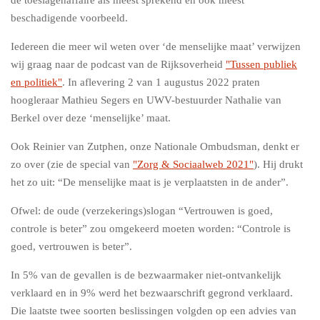
de toeslagenaffaire als meest sprekend en ook meest
beschadigende voorbeeld.
Iedereen die meer wil weten over ‘de menselijke maat’ verwijzen
wij graag naar de podcast van de Rijksoverheid
"Tussen publiek
en politiek"
. In aflevering 2 van 1 augustus 2022 praten
hoogleraar Mathieu Segers en UWV-bestuurder Nathalie van
Berkel over deze ‘menselijke’ maat.
Ook Reinier van Zutphen, onze Nationale Ombudsman, denkt er
zo over (zie de special van
"Zorg & Sociaalweb 2021"
). Hij drukt
het zo uit: “De menselijke maat is je verplaatsten in de ander”.
Ofwel: de oude (verzekerings)slogan “Vertrouwen is goed,
controle is beter” zou omgekeerd moeten worden: “Controle is
goed, vertrouwen is beter”.
In 5% van de gevallen is de bezwaarmaker niet-ontvankelijk
verklaard en in 9% werd het bezwaarschrift gegrond verklaard.
Die laatste twee soorten beslissingen volgden op een advies van