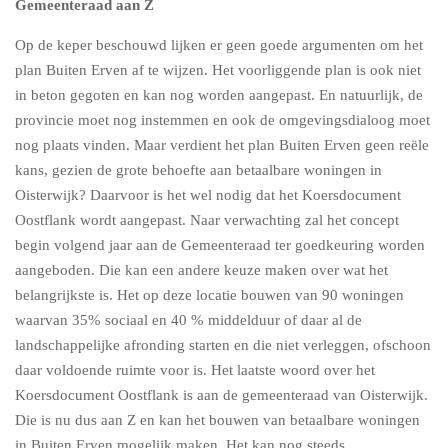
Gemeenteraad aan Z
Op de keper beschouwd lijken er geen goede argumenten om het
plan Buiten Erven af te wijzen. Het voorliggende plan is ook niet
in beton gegoten en kan nog worden aangepast. En natuurlijk, de
provincie moet nog instemmen en ook de omgevingsdialoog moet
nog plaats vinden. Maar verdient het plan Buiten Erven geen reële
kans, gezien de grote behoefte aan betaalbare woningen in
Oisterwijk? Daarvoor is het wel nodig dat het Koersdocument
Oostflank wordt aangepast. Naar verwachting zal het concept
begin volgend jaar aan de Gemeenteraad ter goedkeuring worden
aangeboden. Die kan een andere keuze maken over wat het
belangrijkste is. Het op deze locatie bouwen van 90 woningen
waarvan 35% sociaal en 40 % middelduur of daar al de
landschappelijke afronding starten en die niet verleggen, ofschoon
daar voldoende ruimte voor is. Het laatste woord over het
Koersdocument Oostflank is aan de gemeenteraad van Oisterwijk.
Die is nu dus aan Z en kan het bouwen van betaalbare woningen
in Buiten Erven mogelijk maken. Het kan nog steeds.