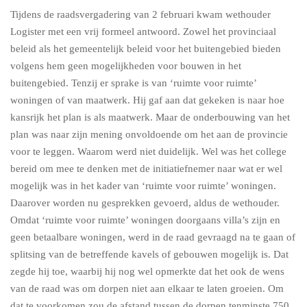
Tijdens de raadsvergadering van 2 februari kwam wethouder
Logister met een vrij formeel antwoord. Zowel het provinciaal
beleid als het gemeentelijk beleid voor het buitengebied bieden
volgens hem geen mogelijkheden voor bouwen in het
buitengebied. Tenzij er sprake is van ‘ruimte voor ruimte’
woningen of van maatwerk. Hij gaf aan dat gekeken is naar hoe
kansrijk het plan is als maatwerk. Maar de onderbouwing van het
plan was naar zijn mening onvoldoende om het aan de provincie
voor te leggen. Waarom werd niet duidelijk. Wel was het college
bereid om mee te denken met de initiatiefnemer naar wat er wel
mogelijk was in het kader van ‘ruimte voor ruimte’ woningen.
Daarover worden nu gesprekken gevoerd, aldus de wethouder.
Omdat ‘ruimte voor ruimte’ woningen doorgaans villa’s zijn en
geen betaalbare woningen, werd in de raad gevraagd na te gaan of
splitsing van de betreffende kavels of gebouwen mogelijk is. Dat
zegde hij toe, waarbij hij nog wel opmerkte dat het ook de wens
van de raad was om dorpen niet aan elkaar te laten groeien. Om
dat te voorkomen zou de afstand tussen de dorpen tenminste 750