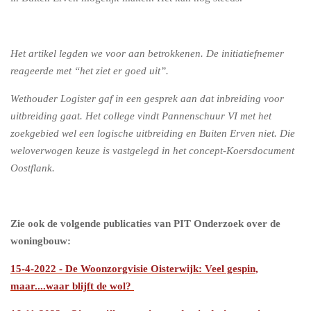
Het artikel legden we voor aan betrokkenen. De initiatiefnemer
reageerde met “het ziet er goed uit”.
Wethouder Logister gaf in een gesprek aan dat inbreiding voor
uitbreiding gaat.
Het college vindt Pannenschuur VI met het
zoekgebied wel een logische uitbreiding en Buiten Erven niet. Die
weloverwogen keuze is vastgelegd in het concept-Koersdocument
Oostflank.
Zie ook de volgende publicaties van PIT Onderzoek over de
woningbouw:
15-4-2022 - De Woonzorgvisie Oisterwijk: Veel gespin,
maar....waar blijft de wol?