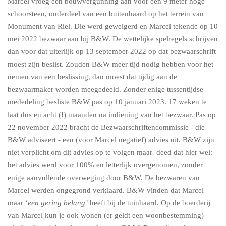
Marcel vroeg een bouwvergunning aan voor een 9 meter hoge
schoorsteen, onderdeel van een buitenhaard op het terrein van
Monument van Riel. Die werd geweigerd en Marcel tekende op 10
mei 2022 bezwaar aan bij B&W. De wettelijke spelregels schrijven
dan voor dat uiterlijk op 13 september 2022 op dat bezwaarschrift
moest zijn beslist. Zouden B&W meer tijd nodig hebben voor het
nemen van een beslissing, dan moest dat tijdig aan de
bezwaarmaker worden meegedeeld. Zonder enige tussentijdse
mededeling besliste B&W pas op 10 januari 2023. 17 weken te
laat dus en acht (!) maanden na indiening van het bezwaar. Pas op
22 november 2022 bracht de Bezwaarschriftencommissie - die
B&W adviseert - een (voor Marcel negatief) advies uit. B&W zijn
niet verplicht om dit advies op te volgen maar deed dat hier wel:
het advies werd voor 100% en letterlijk overgenomen, zonder
enige aanvullende overweging door B&W. De bezwaren van
Marcel werden ongegrond verklaard. B&W vinden dat Marcel
maar ‘
een gering belang’
heeft bij de tuinhaard. Op de boerderij
van Marcel kun je ook wonen (er geldt een woonbestemming)