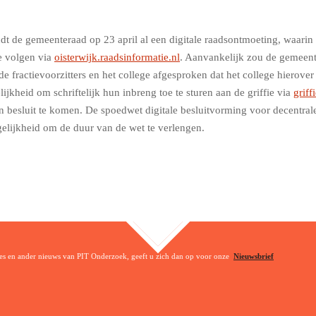
t de gemeenteraad op 23 april al een digitale raadsontmoeting, waarin h
te volgen via
oisterwijk.raadsinformatie.nl
. Aanvankelijk zou de gemeent
de fractievoorzitters en het college afgesproken dat het college hierove
jkheid om schriftelijk hun inbreng toe te sturen aan de griffie via
griff
esluit te komen. De spoedwet digitale besluitvorming voor decentrale o
gelijkheid om de duur van de wet te verlengen.
TOP
ties en ander nieuws van PIT Onderzoek, geeft u zich dan op voor onze
Nieuwsbrief