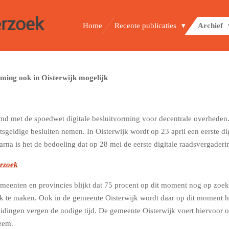
erzoek
Home
Recente publicaties
Archief
orming ook in Oisterwijk mogelijk
temd met de spoedwet digitale besluitvorming voor decentrale overhed
chtsgeldige besluiten nemen. In Oisterwijk wordt op 23 april een eerste d
rna is het de bedoeling dat op 28 mei de eerste digitale raadsvergader
rzoek
meenten en provincies blijkt dat 75 procent op dit moment nog op zoek 
k te maken. Ook in de gemeente Oisterwijk wordt daar op dit moment har
eidingen vergen de nodige tijd. De gemeente Oisterwijk voert hiervoor
teem.