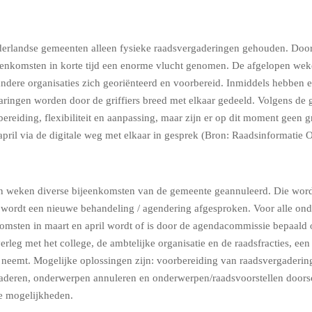
erlandse gemeenten alleen fysieke raadsvergaderingen gehouden. Door 
jeenkomsten in korte tijd een enorme vlucht genomen. De afgelopen we
ndere organisaties zich georiënteerd en voorbereid. Inmiddels hebben 
ringen worden door de griffiers breed met elkaar gedeeld. Volgens de gri
eiding, flexibiliteit en aanpassing, maar zijn er op dit moment geen gro
ril via de digitale weg met elkaar in gesprek (Bron: Raadsinformatie O
pen weken diverse bijeenkomsten van de gemeente geannuleerd. Die word
wordt een nieuwe behandeling / agendering afgesproken. Voor alle ond
msten in maart en april wordt of is door de agendacommissie bepaald 
erleg met het college, de ambtelijke organisatie en de raadsfracties, ee
neemt. Mogelijke oplossingen zijn: voorbereiding van raadsvergaderingen
gaderen, onderwerpen annuleren en onderwerpen/raadsvoorstellen doorsch
e mogelijkheden.