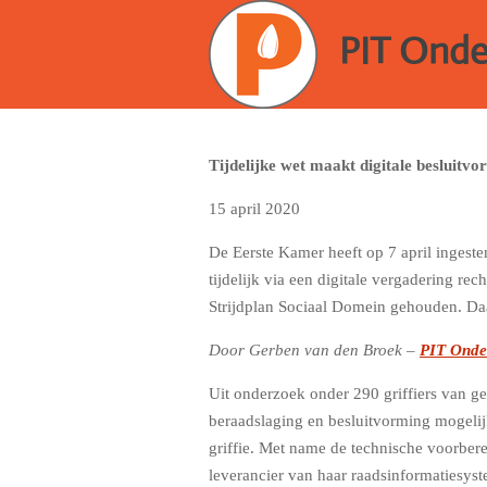
Ga
PIT Ond
direct
naar
de
hoofdinhoud
Tijdelijke wet maakt digitale besluitv
15 april 2020
De Eerste Kamer heeft op 7 april inges
tijdelijk via een digitale vergadering re
Strijdplan Sociaal Domein gehouden. Daa
Door Gerben van den Broek –
PIT Onde
Uit onderzoek onder 290 griffiers van ge
beraadslaging en besluitvorming mogelij
griffie. Met name de technische voorber
leverancier van haar raadsinformatiesys