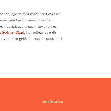
et college de raad consulteert over het
eraad een besluit nemen over het
r een besluit gaat nemen. Inwoners en
ie@oisterwijk.nl
. Het college gaat dit
verheden geldt in eerste instantie tot 1
Powered by
JouwWeb