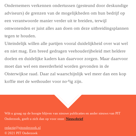
Ondernemers verkennen ondertussen (gesteund door deskundige
adviseurs) de grenzen van de mogelijkheden om hun bedrijf op
een verantwoorde manier verder uit te breiden, terwijl
omwonenden er juist alles aan doen om deze uitbreidingsplannen
tegen te houden.
Uiteindelijk willen alle partijen vooral duidelijkheid over wat wel
en niet mag. Een breed gedragen veehouderijbeleid met heldere
doelen en duidelijke kaders kan daarvoor zorgen. Maar daarvoor
moet dan wel een meerderheid worden gevonden in de
Oisterwijkse raad. Daar zal waarschijnlijk wel meer dan een kop
koffie met de wethouder voor nodig zijn.
TOP
Wilt u graag op de hoogte blijven van nieuwe publicaties en ander nieuws van PIT
Onderzoek, geeft u zich dan op voor onze
Nieuwsbrief
redactie@pitonderzoek.nl
© 2021 PIT Onderzoek