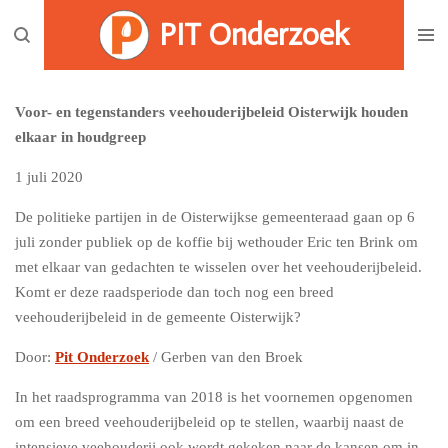
Ga
PIT Onderzoek
direct
naar
de
Voor- en tegenstanders veehouderijbeleid Oisterwijk houden
hoofdinhoud
elkaar in houdgreep
1 juli 2020
De politieke partijen in de Oisterwijkse gemeenteraad gaan op 6
juli zonder publiek op de koffie bij wethouder Eric ten Brink om
met elkaar van gedachten te wisselen over het veehouderijbeleid.
Komt er deze raadsperiode dan toch nog een breed
veehouderijbeleid in de gemeente Oisterwijk?
Door:
Pit Onderzoek
/ Gerben van den Broek
In het raadsprogramma van 2018 is het voornemen opgenomen
om een breed veehouderijbeleid op te stellen, waarbij naast de
intensieve veehouderij ook wordt gekeken naar de kansen om in