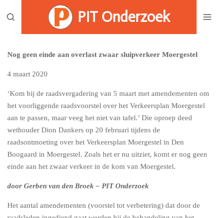
Ga
PIT Onderzoek
direct
naar
de
Nog geen einde aan overlast zwaar sluipverkeer Moergestel
hoofdinhoud
4 maart 2020
‘Kom bij de raadsvergadering van 5 maart met amendementen om
het voorliggende raadsvoorstel over het Verkeersplan Moergestel
aan te passen, maar veeg het niet van tafel.’ Die oproep deed
wethouder Dion Dankers op 20 februari tijdens de
raadsontmoeting over het Verkeersplan Moergestel in Den
Boogaard in Moergestel. Zoals het er nu uitziet, komt er nog geen
einde aan het zwaar verkeer in de kom van Moergestel.
door Gerben van den Broek – PIT Onderzoek
Het aantal amendementen (voorstel tot verbetering) dat door de
raadsleden ingediend gaat worden bij de behandeling van het