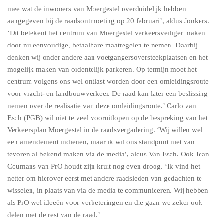
mee wat de inwoners van Moergestel overduidelijk hebben
aangegeven bij de raadsontmoeting op 20 februari’, aldus Jonkers.
‘Dit betekent het centrum van Moergestel verkeersveiliger maken
door nu eenvoudige, betaalbare maatregelen te nemen. Daarbij
denken wij onder andere aan voetgangersoversteekplaatsen en het
mogelijk maken van ordentelijk parkeren. Op termijn moet het
centrum volgens ons wel ontlast worden door een omleidingsroute
voor vracht- en landbouwverkeer. De raad kan later een beslissing
nemen over de realisatie van deze omleidingsroute.’ Carlo van
Esch (PGB) wil niet te veel vooruitlopen op de bespreking van het
Verkeersplan Moergestel in de raadsvergadering. ‘Wij willen wel
een amendement indienen, maar ik wil ons standpunt niet van
tevoren al bekend maken via de media’, aldus Van Esch. Ook Jean
Coumans van PrO houdt zijn kruit nog even droog. ‘Ik vind het
netter om hierover eerst met andere raadsleden van gedachten te
wisselen, in plaats van via de media te communiceren. Wij hebben
als PrO wel ideeën voor verbeteringen en die gaan we zeker ook
delen met de rest van de raad.’