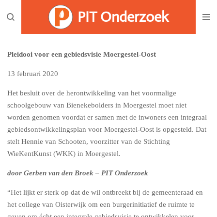
Ga
PIT Onderzoek
direct
naar
de
Pleidooi voor een gebiedsvisie Moergestel-Oost
hoofdinhoud
13 februari 2020
Het besluit over de herontwikkeling van het voormalige
schoolgebouw van Bienekebolders in Moergestel moet niet
worden genomen voordat er samen met de inwoners een integraal
gebiedsontwikkelingsplan voor Moergestel-Oost is opgesteld. Dat
stelt Hennie van Schooten, voorzitter van de Stichting
WieKentKunst (WKK) in Moergestel.
door Gerben van den Broek –
PIT Onderzoek
“Het lijkt er sterk op dat de wil ontbreekt bij de gemeenteraad en
het college van Oisterwijk om een burgerinitiatief de ruimte te
geven om écht een integrale gebiedsvisie te ontwikkelen voor