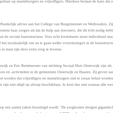
edaan op mantelzorgers en vrijwilligers. Hierdoor bestaat de kans dat 
hankelijk advies aan het College van Burgemeester en Wethouders. Zij 
Domein haar zorgen uit dat de hulp aan inwoners, die dit écht nodig heb
t de sociale basisstructuur. Voor echt kwetsbaren moet individueel ma
het noodzakelijk om na te gaan welke voorzieningen in de basisstruct
n staat zijn deze extra zorg te leveren.
ijk en Eric Rentmeester van stichting Sociaal Huis Oisterwijk zijn als 
tieven en -activiteiten in de gemeenten Oisterwijk en Haaren. Zij geven aa
et worden dat vrijwilligers en mantelzorgers niet te zwaar belast worden
zijn niet altijd op afroep beschikbaar. Je kunt dus niet zomaar alle we
t op een aantal zaken bezuinigd wordt. ‘De zorgkosten dreigen gigantisch