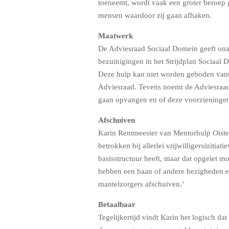
toeneemt, wordt vaak een groter beroep g
mensen waardoor zij gaan afhaken.
Maatwerk
De Adviesraad Sociaal Domein geeft onaf
bezuinigingen in het Strijdplan Sociaal 
Deze hulp kan niet worden geboden vanui
Adviesraad. Tevens noemt de Adviesraad 
gaan opvangen en of deze voorzieningen i
Afschuiven
Karin Rentmeester van Mentorhulp Oisterw
betrokken bij allerlei vrijwilligersinitia
basisstructuur heeft, maar dat opgelet mo
hebben een baan of andere bezigheden en 
mantelzorgers afschuiven.’
Betaalbaar
Tegelijkertijd vindt Karin het logisch da