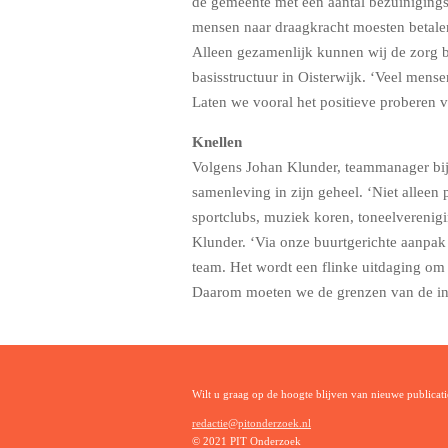
de gemeente met een aantal bezuinigin
mensen naar draagkracht moesten betalen
Alleen gezamenlijk kunnen wij de zorg be
basisstructuur in Oisterwijk. ‘Veel mensen
Laten we vooral het positieve proberen v
Knellen
Volgens Johan Klunder, teammanager bij 
samenleving in zijn geheel. ‘Niet alleen 
sportclubs, muziek koren, toneelverenigi
Klunder. ‘Via onze buurtgerichte aanpak p
team. Het wordt een flinke uitdaging om 
Daarom moeten we de grenzen van de inze
Wilt u graag op de hoogte blijven van nieuwe publica
redactie@pitonderzoek.nl
© 2021 PIT Onderzoek