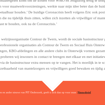
gsmaatregelen komt om de kosten voor WMO en Jeugdzorg terug te drin
 voor maatwerkvoorzieningen, werkte naar mijn idee beter dan de huid
taalbaar houden.’ De huidige Coronacrisis heeft volgens Eric ook posit
 die nu tijdelijk thuis zitten, willen zich inzetten als vrijwilliger of ma
ast te houden, ook na de Coronacrisis.’
welzijnsorganisatie Contour de Twern, wordt de sociale basisstructuur
professionele organisaties als Contour de Twern en Sociaal Huis Oisterwi
ngen, KBO-afdelingen en alle andere clubs in Oisterwijk vormen gezamen
roberen wij inwoners in contact te brengen met elkaar en met initiatieve
via de basisstructuur extra mensen op te vangen. Het is moeilijk in te 
tbaarheid van mantelzorgers en vrijwilligers goed bewaken en tijdig a
TOP
ties en ander nieuws van PIT Onderzoek, geeft u zich dan op voor onze
Nieuwsbrief