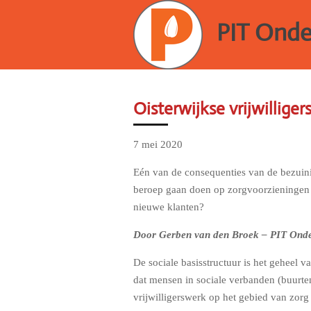
Ga
PIT Ond
direct
naar
de
hoofdinhoud
Oisterwijkse vrijwillige
7 mei 2020
Eén van de consequenties van de bezuini
beroep gaan doen op zorgvoorzieningen ui
nieuwe klanten?
Door Gerben van den Broek –
PIT Ond
De sociale basisstructuur is het geheel v
dat mensen in sociale verbanden (buurt
vrijwilligerswerk op het gebied van zorg 