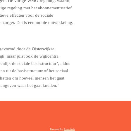
gen. De vorige WMO-regeling, waarbij
ige regeling met het abonnementstarief.
ieve effecten voor de sociale
ntelzorger. Dat is een mooie ontwikkeling.
 gevormd door de Oisterwijkse
jk, maar juist ook de wijkcentra,
lijk de sociale basisstructuur’, aldus
n uit de basisstructuur of het sociaal
schatten om hoeveel mensen het gaat.
angeven waar het gaat knellen.’
Powered by
JouwWeb