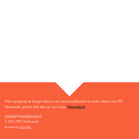
TOP
Wilt u graag op de hoogte blijven van nieuwe publicaties en ander nieuws van PIT
Onderzoek, geeft u zich dan op voor onze
Nieuwsbrief
redactie@pitonderzoek.nl
© 2021 PIT Onderzoek
Powered by
JouwWeb